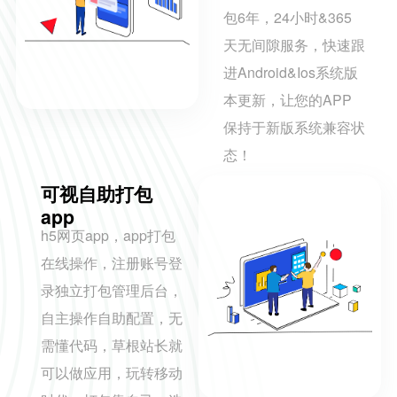
包6年，24小时&365
天无间隙服务，快速跟
进Android&Ios系统版
本更新，让您的APP
保持于新版系统兼容状
态！
可视自助打包
app
h5网页app，app打包
在线操作，注册账号登
录独立打包管理后台，
自主操作自助配置，无
需懂代码，草根站长就
可以做应用，玩转移动