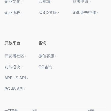
企业文化 ›
云商城 ›
软著申请 ›
企业历程 ›
IOS免签版 ›
SSL证书申请 ›
开放平台
咨询
开发者社区 ›
微信客服 ›
功能模块 ›
QQ咨询
APP JS API ›
PC JS API ›
一门产品
小程
APP