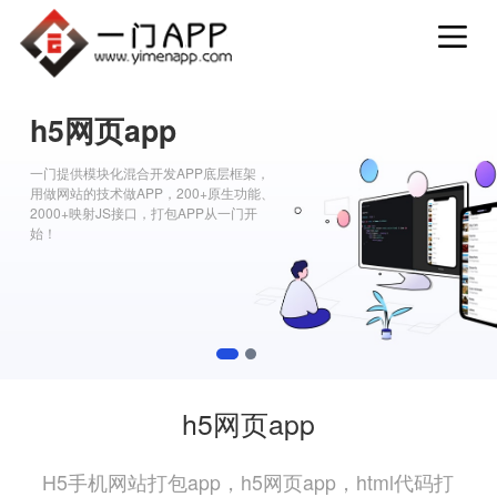
h5网页app
一门提供模块化混合开发APP底层框架，
用做网站的技术做APP，200+原生功能、
2000+映射JS接口，打包APP从一门开
始！
1
2
h5网页app
H5手机网站打包app，h5网页app，html代码打