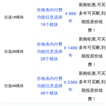
新购钜惠,可买
价格表内付费
多年可买断,到
¥ 988/
功能任意选择
任选18模块
年
期按原价续
18个模块
费！
新购钜惠,可买
价格表内付费
多年可买断,到
¥ 1488/
功能任意选择
任选28模块
年
期按原价续
28个模块
费！
新购钜惠,可买
价格表内付费
多年可买断,到
¥ 2388/
功能任意选择
任选48模块
年
期按原价续
48个模块
费！