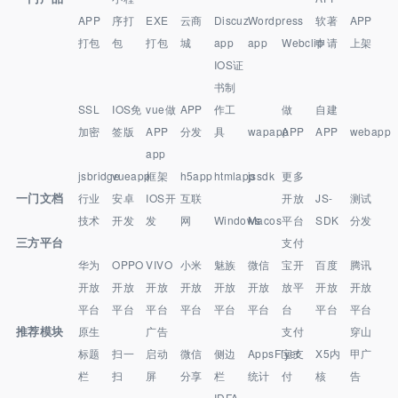
APP
序打
EXE
云商
Discuz
Wordpress
软著
APP
打包
包
打包
城
app
app
Webclip
申请
上架
IOS证
书制
SSL
IOS免
vue做
APP
作工
做
自建
加密
签版
APP
分发
具
wapapp
APP
APP
webapp
app
jsbridge
vueapp
框架
h5app
htmlapp
jssdk
更多
一门文档
行业
安卓
IOS开
互联
开放
JS-
测试
技术
开发
发
网
Windows
Macos
平台
SDK
分发
三方平台
支付
华为
OPPO
VIVO
小米
魅族
微信
宝开
百度
腾讯
开放
开放
开放
开放
开放
开放
放平
开放
开放
平台
平台
平台
平台
平台
平台
台
平台
平台
推荐模块
原生
广告
支付
穿山
标题
扫一
启动
微信
侧边
AppsFlyer
宝支
X5内
甲广
栏
扫
屏
分享
栏
统计
付
核
告
IDFA