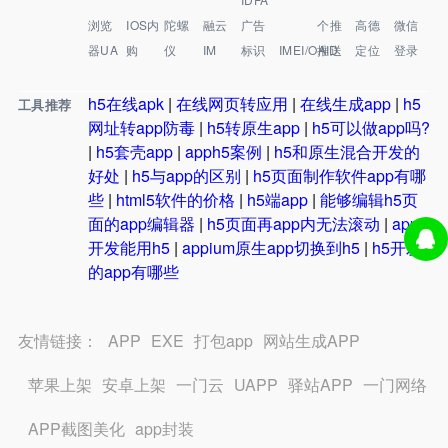
浏览
IOS内
陀螺
融云
广告
个推
高德
微信
器UA
购
仪
IM
标识
IMEI/OAID
推送
定位
登录
h5在线apk
|
在线网页转应用
|
在线生成app
|
h5
工具推荐
网址转app防毒
|
h5转原生app
|
h5可以做app吗?
|
h5套壳app
|
apph5案例
|
h5和原生混合开发的
好处
|
h5与app的区别
|
h5页面制作软件app有哪
些
|
html5软件的价格
|
h5端app
|
能够编辑h5页
面的app编辑器
|
h5页面再app内无法滚动
|
app
开发能用h5
|
appium原生app切换到h5
|
h5开发
的app有哪些
友情链接：
APP
EXE
打包app
网站生成APP
苹果上架
安卓上架
一门云
UAPP
驿站APP
一门网络
APP截图美化
app封装