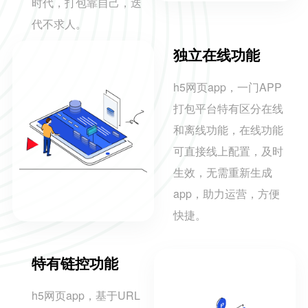
时代，打包靠自己，迭
代不求人。
独立在线功能
h5网页app，一门APP
打包平台特有区分在线
和离线功能，在线功能
可直接线上配置，及时
生效，无需重新生成
app，助力运营，方便
快捷。
特有链控功能
h5网页app，基于URL