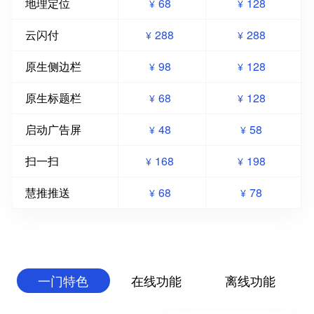
地理定位
68
128
¥
¥
云闪付
288
288
¥
¥
原生侧边栏
98
128
¥
¥
原生标题栏
68
128
¥
¥
启动广告屏
48
58
¥
¥
扫一扫
168
198
¥
¥
慧推推送
68
78
¥
¥
一门特色
在线功能
离线功能