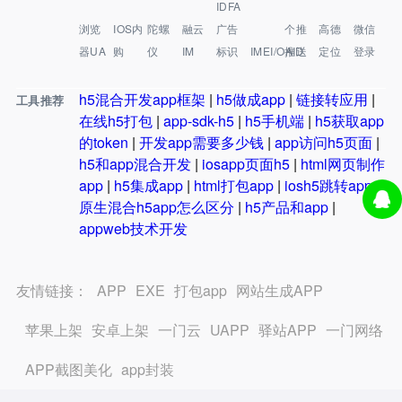
IDFA
浏览
IOS内
陀螺
融云
广告
个推
高德
微信
器UA
购
仪
IM
标识
IMEI/OAID
推送
定位
登录
h5混合开发app框架
|
h5做成app
|
链接转应用
|
工具推荐
在线h5打包
|
app-sdk-h5
|
h5手机端
|
h5获取app
的token
|
开发app需要多少钱
|
app访问h5页面
|
h5和app混合开发
|
iosapp页面h5
|
html网页制作
app
|
h5集成app
|
html打包app
|
iosh5跳转app
|
原生混合h5app怎么区分
|
h5产品和app
|
appweb技术开发
友情链接：
APP
EXE
打包app
网站生成APP
苹果上架
安卓上架
一门云
UAPP
驿站APP
一门网络
APP截图美化
app封装