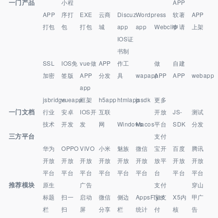
一门产品
小程
APP
APP
序打
EXE
云商
Discuz
Wordpress
软著
APP
打包
包
打包
城
app
app
Webclip
申请
上架
IOS证
书制
SSL
IOS免
vue做
APP
作工
做
自建
加密
签版
APP
分发
具
wapapp
APP
APP
webapp
app
jsbridge
vueapp
框架
h5app
htmlapp
jssdk
更多
一门文档
行业
安卓
IOS开
互联
开放
JS-
测试
技术
开发
发
网
Windows
Macos
平台
SDK
分发
三方平台
支付
华为
OPPO
VIVO
小米
魅族
微信
宝开
百度
腾讯
开放
开放
开放
开放
开放
开放
放平
开放
开放
平台
平台
平台
平台
平台
平台
台
平台
平台
推荐模块
原生
广告
支付
穿山
标题
扫一
启动
微信
侧边
AppsFlyer
宝支
X5内
甲广
栏
扫
屏
分享
栏
统计
付
核
告