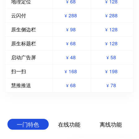
地理定位
68
128
¥
¥
云闪付
288
288
¥
¥
原生侧边栏
98
128
¥
¥
原生标题栏
68
128
¥
¥
启动广告屏
48
58
¥
¥
扫一扫
168
198
¥
¥
慧推推送
68
78
¥
¥
一门特色
在线功能
离线功能