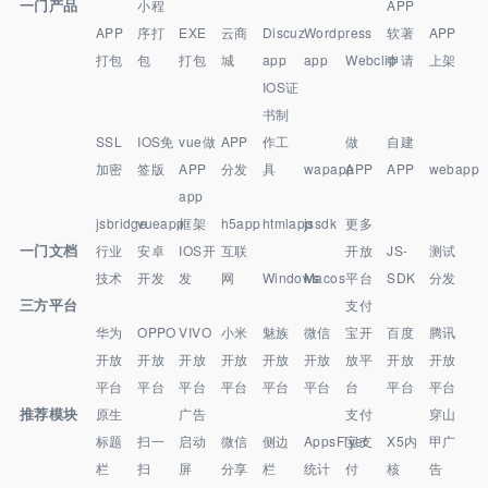
一门产品
小程
APP
APP
序打
EXE
云商
Discuz
Wordpress
软著
APP
打包
包
打包
城
app
app
Webclip
申请
上架
IOS证
书制
SSL
IOS免
vue做
APP
作工
做
自建
加密
签版
APP
分发
具
wapapp
APP
APP
webapp
app
jsbridge
vueapp
框架
h5app
htmlapp
jssdk
更多
一门文档
行业
安卓
IOS开
互联
开放
JS-
测试
技术
开发
发
网
Windows
Macos
平台
SDK
分发
三方平台
支付
华为
OPPO
VIVO
小米
魅族
微信
宝开
百度
腾讯
开放
开放
开放
开放
开放
开放
放平
开放
开放
平台
平台
平台
平台
平台
平台
台
平台
平台
推荐模块
原生
广告
支付
穿山
标题
扫一
启动
微信
侧边
AppsFlyer
宝支
X5内
甲广
栏
扫
屏
分享
栏
统计
付
核
告