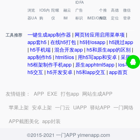
IDFA
浏览
IOS内
陀螺
融云
广告
个推
高德
微信
器UA
购
仪
IM
标识
IMEI/OAID
推送
定位
登录
一键生成app制作器
|
网页转应用启用菜单项
|
工具推荐
app套h5
|
在线h5打包
|
h5转iosapp
|
h5跳过app
|
h5手机端
|
混合开发app
|
h5和原生app的区别
|
app制作h5
|
html5ios
|
用h5写app和安卓
|
采用
h5框架制作手机app
|
原生apphtml5app
|
ios与
h5交互
|
h5开发安卓
|
h5和app交互
|
app首页
友情链接：
APP
EXE
打包app
网站生成APP
苹果上架
安卓上架
一门云
UAPP
驿站APP
一门网络
APP截图美化
app封装
©2015-2021 一门APP yimenapp.com