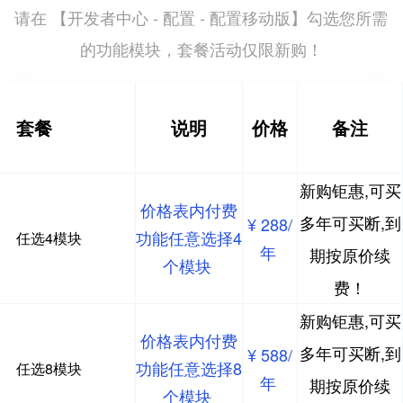
开发者中心 - 配置 - 配置移动版
请在 【
】勾选您所需
的功能模块，套餐活动仅限新购！
套餐
说明
价格
备注
新购钜惠,可买
价格表内付费
多年可买断,到
¥ 288/
功能任意选择4
任选4模块
年
期按原价续
个模块
费！
新购钜惠,可买
价格表内付费
多年可买断,到
¥ 588/
功能任意选择8
任选8模块
年
期按原价续
个模块