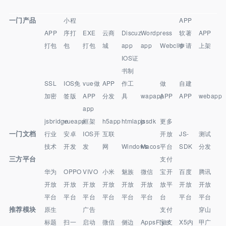
一门产品
小程
APP
APP
序打
EXE
云商
Discuz
Wordpress
软著
APP
打包
包
打包
城
app
app
Webclip
申请
上架
IOS证
书制
SSL
IOS免
vue做
APP
作工
做
自建
加密
签版
APP
分发
具
wapapp
APP
APP
webapp
app
jsbridge
vueapp
框架
h5app
htmlapp
jssdk
更多
一门文档
行业
安卓
IOS开
互联
开放
JS-
测试
技术
开发
发
网
Windows
Macos
平台
SDK
分发
三方平台
支付
华为
OPPO
VIVO
小米
魅族
微信
宝开
百度
腾讯
开放
开放
开放
开放
开放
开放
放平
开放
开放
平台
平台
平台
平台
平台
平台
台
平台
平台
推荐模块
原生
广告
支付
穿山
标题
扫一
启动
微信
侧边
AppsFlyer
宝支
X5内
甲广