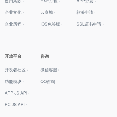
使用条款 ›
EXE打包 ›
APP分发 ›
企业文化 ›
云商城 ›
软著申请 ›
企业历程 ›
IOS免签版 ›
SSL证书申请 ›
开放平台
咨询
开发者社区 ›
微信客服 ›
功能模块 ›
QQ咨询
APP JS API ›
PC JS API ›