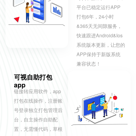
平台已稳定运行APP
打包6年，24小时
&365天无间隙服务，
快速跟进Android&Ios
系统版本更新，让您的
APP保持于新版系统
兼容状态！
可视自助打包
app
链接转应用软件，app
打包在线操作，注册账
号登录独立打包管理后
台，自主操作自助配
置，无需懂代码，草根