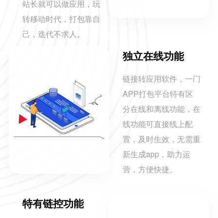
站长就可以做应用，玩
转移动时代，打包靠自
己，迭代不求人。
独立在线功能
链接转应用软件，一门
APP打包平台特有区
分在线和离线功能，在
线功能可直接线上配
置，及时生效，无需重
新生成app，助力运
营，方便快捷。
特有链控功能