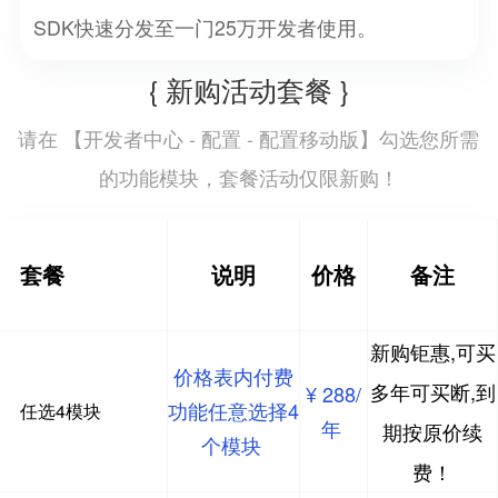
SDK快速分发至一门25万开发者使用。
{ 新购活动套餐 }
开发者中心 - 配置 - 配置移动版
请在 【
】勾选您所需
的功能模块，套餐活动仅限新购！
套餐
说明
价格
备注
新购钜惠,可买
价格表内付费
多年可买断,到
¥ 288/
功能任意选择4
任选4模块
年
期按原价续
个模块
费！