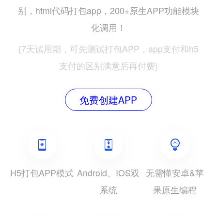
别，html代码打包app，200+原生APP功能模块
化调用！
{7天试用期，可先测试打包APP，app支付和h5
支付的区别满意后再付费}
免费创建APP
H5打包APP模式
Android、IOS双
无需懂安卓&苹
系统
果原生编程