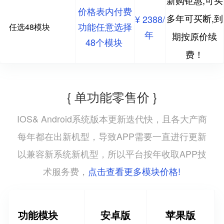
新购钜惠,可买
价格表内付费
多年可买断,到
¥ 2388/
功能任意选择
任选48模块
年
期按原价续
48个模块
费！
{ 单功能零售价 }
IOS& Android系统版本更新迭代快，且各大产商
每年都在出新机型，导致APP需要一直进行更新
以兼容新系统新机型，所以平台按年收取APP技
点击查看更多模块价格!
术服务费，
功能模块
安卓版
苹果版