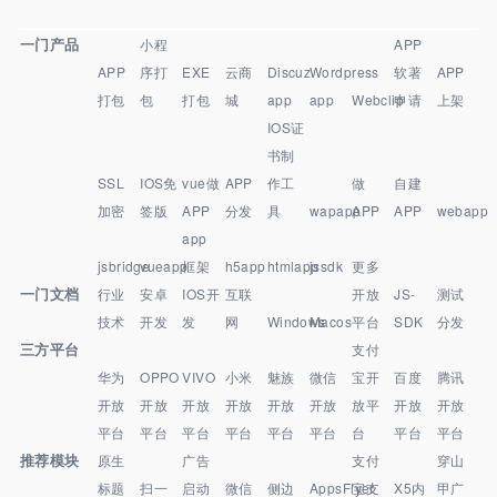
一门产品
小程
APP
APP
序打
EXE
云商
Discuz
Wordpress
软著
APP
打包
包
打包
城
app
app
Webclip
申请
上架
IOS证
书制
SSL
IOS免
vue做
APP
作工
做
自建
加密
签版
APP
分发
具
wapapp
APP
APP
webapp
app
jsbridge
vueapp
框架
h5app
htmlapp
jssdk
更多
一门文档
行业
安卓
IOS开
互联
开放
JS-
测试
技术
开发
发
网
Windows
Macos
平台
SDK
分发
三方平台
支付
华为
OPPO
VIVO
小米
魅族
微信
宝开
百度
腾讯
开放
开放
开放
开放
开放
开放
放平
开放
开放
平台
平台
平台
平台
平台
平台
台
平台
平台
推荐模块
原生
广告
支付
穿山
标题
扫一
启动
微信
侧边
AppsFlyer
宝支
X5内
甲广