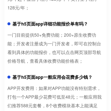
128元/年；
基于h5页面app详细功能报价单有吗？
一门目前提供50+免费功能；200+原生收费功
能；开发者注册成为一门开发者，即可在控制台
看到具体的功能报价，也可以点击网页顶部导航
价格导航，查看具体收费功能价格表；
基于h5页面app一般应用会花费多少钱？
APP开发费用：如果对APP功能没有特别需求，
打包一个APP最少花费可低至48元；一般应用我
们推荐588元套餐，8个收费模块基本上能满足