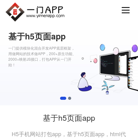
基于h5页面app
一门提供模块化混合开发APP底层框架，
用做网站的技术做APP，200+原生功能、
2000+映射JS接口，打包APP从一门开
始！
1
2
基于h5页面app
H5手机网站打包app，基于h5页面app，html代